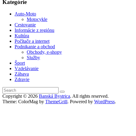
Kategórie
Auto-Moto
Motocykle
Cestovanie
Informácie z regiónu
Kultúra
Počítače a internet
Podnikanie a obchod
Obchody, e-shopy
Služby
Šport
Vzdelávanie
Zábava
Zdravie
Copyright © 2026
Banská Bystrica
. All rights reserved.
Theme: ColorMag by
ThemeGrill
. Powered by
WordPress
.