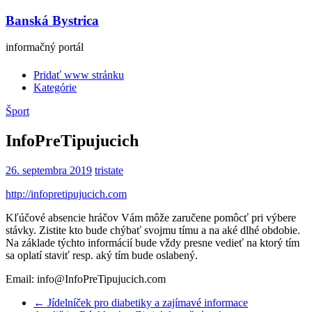
Banská Bystrica
informačný portál
Pridať www stránku
Kategórie
Šport
InfoPreTipujucich
26. septembra 2019
tristate
http://infopretipujucich.com
Kľúčové absencie hráčov Vám môže zaručene pomôcť pri výbere
stávky. Zistite kto bude chýbať svojmu tímu a na aké dlhé obdobie.
Na základe týchto informácií bude vždy presne vedieť na ktorý tím
sa oplatí staviť resp. aký tím bude oslabený.
Email: info@InfoPreTipujucich.com
←
Jídelníček pro diabetiky a zajímavé informace