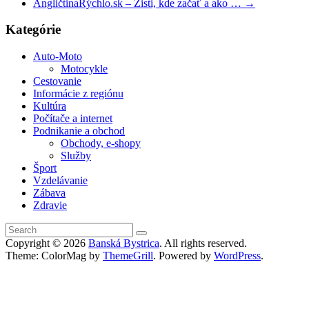
AngličtinaRýchlo.sk – Zisti, kde začať a ako …
→
Kategórie
Auto-Moto
Motocykle
Cestovanie
Informácie z regiónu
Kultúra
Počítače a internet
Podnikanie a obchod
Obchody, e-shopy
Služby
Šport
Vzdelávanie
Zábava
Zdravie
Copyright © 2026
Banská Bystrica
. All rights reserved.
Theme: ColorMag by
ThemeGrill
. Powered by
WordPress
.