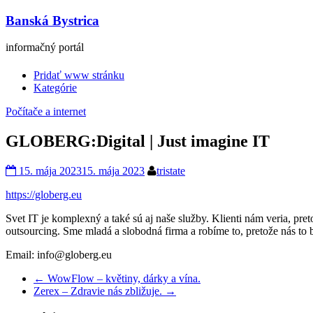
Banská Bystrica
informačný portál
Pridať www stránku
Kategórie
Počítače a internet
GLOBERG:Digital | Just imagine IT
15. mája 2023
15. mája 2023
tristate
https://globerg.eu
Svet IT je komplexný a také sú aj naše služby. Klienti nám veria, 
outsourcing. Sme mladá a slobodná firma a robíme to, pretože nás to b
Email: info@globerg.eu
←
WowFlow – květiny, dárky a vína.
Zerex – Zdravie nás zbližuje.
→