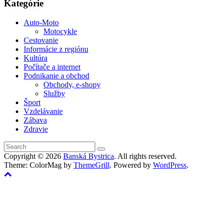
Kategórie
Auto-Moto
Motocykle
Cestovanie
Informácie z regiónu
Kultúra
Počítače a internet
Podnikanie a obchod
Obchody, e-shopy
Služby
Šport
Vzdelávanie
Zábava
Zdravie
Copyright © 2026
Banská Bystrica
. All rights reserved.
Theme: ColorMag by
ThemeGrill
. Powered by
WordPress
.