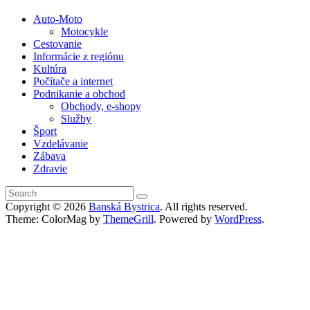
Auto-Moto
Motocykle
Cestovanie
Informácie z regiónu
Kultúra
Počítače a internet
Podnikanie a obchod
Obchody, e-shopy
Služby
Šport
Vzdelávanie
Zábava
Zdravie
Copyright © 2026
Banská Bystrica
. All rights reserved.
Theme: ColorMag by
ThemeGrill
. Powered by
WordPress
.