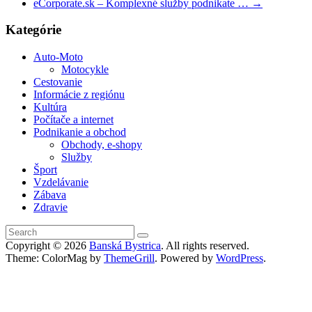
eCorporate.sk – Komplexné služby podnikate …
→
Kategórie
Auto-Moto
Motocykle
Cestovanie
Informácie z regiónu
Kultúra
Počítače a internet
Podnikanie a obchod
Obchody, e-shopy
Služby
Šport
Vzdelávanie
Zábava
Zdravie
Copyright © 2026
Banská Bystrica
. All rights reserved.
Theme: ColorMag by
ThemeGrill
. Powered by
WordPress
.