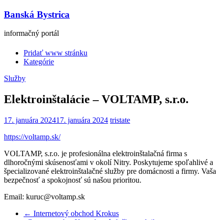
Banská Bystrica
informačný portál
Pridať www stránku
Kategórie
Služby
Elektroinštalácie – VOLTAMP, s.r.o.
17. januára 2024
17. januára 2024
tristate
https://voltamp.sk/
VOLTAMP, s.r.o. je profesionálna elektroinštalačná firma s
dlhoročnými skúsenosťami v okolí Nitry. Poskytujeme spoľahlivé a
špecializované elektroinštalačné služby pre domácnosti a firmy. Vaša
bezpečnosť a spokojnosť sú našou prioritou.
Email: kuruc@voltamp.sk
←
Internetový obchod Krokus