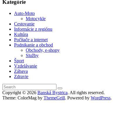
Kategórie
Auto-Moto
Motocykle
Cestovanie
Informácie z regiónu
Kultúra
Počítače a internet
Podnikanie a obchod
Obchody, e-shopy
Služby
Šport
Vzdelávanie
Zábava
Zdravie
Copyright © 2026
Banská Bystrica
. All rights reserved.
Theme: ColorMag by
ThemeGrill
. Powered by
WordPress
.