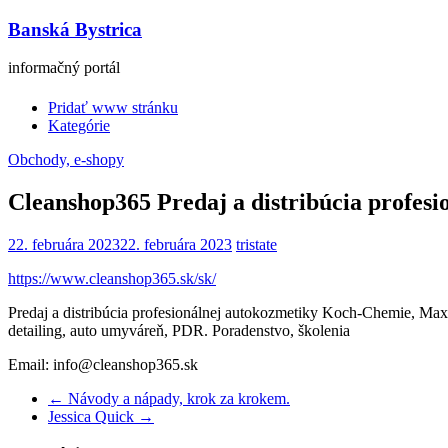
Banská Bystrica
informačný portál
Pridať www stránku
Kategórie
Obchody, e-shopy
Cleanshop365 Predaj a distribúcia profes
22. februára 2023
22. februára 2023
tristate
https://www.cleanshop365.sk/sk/
Predaj a distribúcia profesionálnej autokozmetiky Koch-Chemie, Max
detailing, auto umyváreň, PDR. Poradenstvo, školenia
Email: info@cleanshop365.sk
←
Návody a nápady, krok za krokem.
Jessica Quick
→