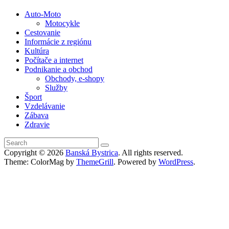
Auto-Moto
Motocykle
Cestovanie
Informácie z regiónu
Kultúra
Počítače a internet
Podnikanie a obchod
Obchody, e-shopy
Služby
Šport
Vzdelávanie
Zábava
Zdravie
Copyright © 2026
Banská Bystrica
. All rights reserved.
Theme: ColorMag by
ThemeGrill
. Powered by
WordPress
.