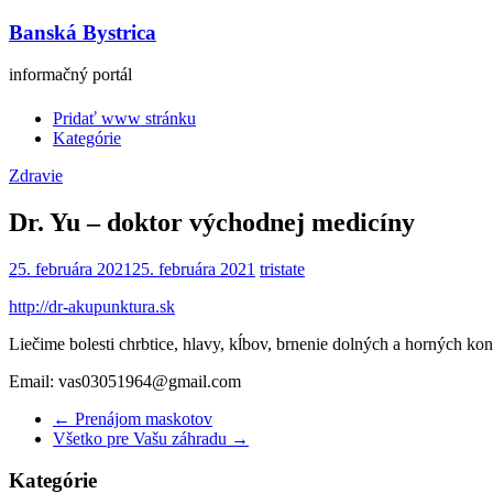
Banská Bystrica
informačný portál
Pridať www stránku
Kategórie
Zdravie
Dr. Yu – doktor východnej medicíny
25. februára 2021
25. februára 2021
tristate
http://dr-akupunktura.sk
Liečime bolesti chrbtice, hlavy, kĺbov, brnenie dolných a horných kon
Email: vas03051964@gmail.com
←
Prenájom maskotov
Všetko pre Vašu záhradu
→
Kategórie